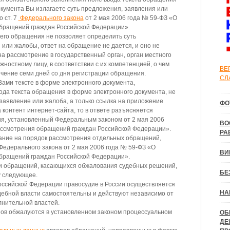
кумента Вы излагаете суть предложения, заявления или
 ст. 7
Федерального закона
от 2 мая 2006 года № 59-ФЗ «О
бращений граждан Российской Федерации».
шего обращения не позволяет определить суть
или жалобы, ответ на обращение не дается, и оно не
а рассмотрение в государственный орган, орган местного
ностному лицу, в соответствии с их компетенцией, о чем
ВЕ
ечение семи дней со дня регистрации обращения.
СЛ
Вами тексте в форме электронного документа,
ода текста обращения в форме электронного документа, не
заявление или жалоба, а только ссылка на приложение
ФО
 контент интернет-сайта, то в ответе разъясняется
ия, установленный Федеральным законом от 2 мая 2006
ВО
ассмотрения обращений граждан Российской Федерации».
РА
ние на порядок рассмотрения отдельных обращений,
Федерального закона от 2 мая 2006 года № 59-ФЗ «О
ВИ
бращений граждан Российской Федерации».
и обращений, касающихся обжалования судебных решений,
БЕ
у следующее.
оссийской Федерации правосудие в России осуществляется
НА
дебной власти самостоятельны и действуют независимо от
лнительной властей.
ов обжалуются в установленном законом процессуальном
ОБ
ДЕ