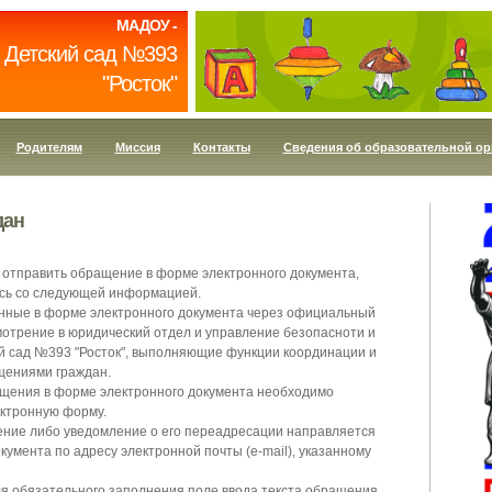
МАДОУ -
Детский сад №393
"Росток"
Родителям
Миссия
Контакты
Сведения об образовательной ор
дан
 отправить обращение в форме электронного документа,
сь со следующей информацией.
нные в форме электронного документа через официальный
мотрение в юридический отдел и управление безопасноти и
 сад №393 "Росток", выполняющие функции координации и
щениями граждан.
ащения в форме электронного документа необходимо
ектронную форму.
ение либо уведомление о его переадресации направляется
кумента по адресу электронной почты (e-mail), указанному
ля обязательного заполнения поле ввода текста обращения