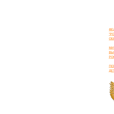
ФЕ
"Р
ОБ
МИ
ВЫ
РО
ПЕ
ДЕ