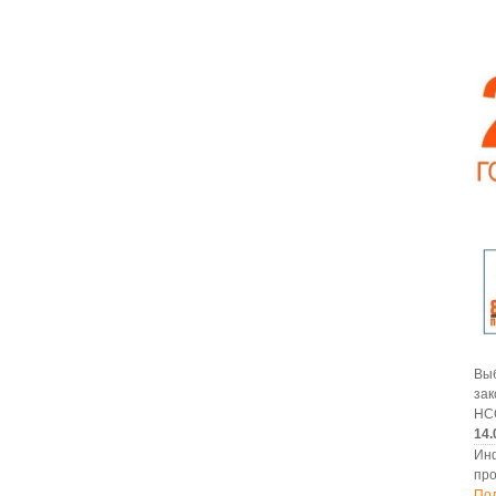
В
за
НС
14.
Ин
про
По