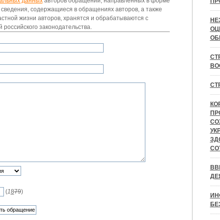
альных данных
авторов обращений, направленных в форме
ПР
 сведения, содержащиеся в обращениях авторов, а также
стной жизни авторов, хранятся и обрабатываются с
НЕ
 российского законодательства.
ОЦ
ОБ
СТ
ВО
СТ
КО
ПР
СО
УК
ЗД
СО
ВВ
ДЕ
(
1
8
7
9
)
ИН
БЕ