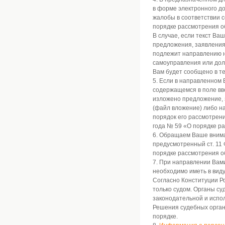
в форме электронного до
жалобы в соответствии со
порядке рассмотрения о
В случае, если текст Ва
предложения, заявления 
подлежит направлению н
самоуправления или долж
Вам будет сообщено в т
5. Если в направленном 
содержащемся в поле вв
изложено предложение, 
(файл вложение) либо на
порядок его рассмотрен
года № 59 «О порядке р
6. Обращаем Ваше внима
предусмотренный ст. 11 
порядке рассмотрения о
7. При направлении Вам
необходимо иметь в вид
Согласно Конституции Р
только судом. Органы су
законодательной и испо
Решения судебных орган
порядке.