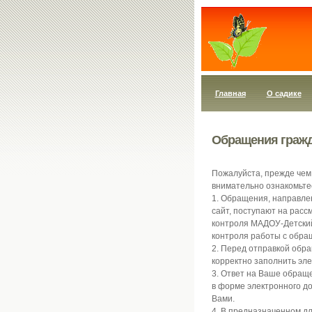
Главная
О садике
Обращения граж
Пожалуйста, прежде чем
внимательно ознакомьте
1. Обращения, направле
сайт, поступают на расс
контроля МАДОУ-Детский
контроля работы с обра
2. Перед отправкой обр
корректно заполнить эл
3. Ответ на Ваше обращ
в форме электронного до
Вами.
4. В предназначенном д