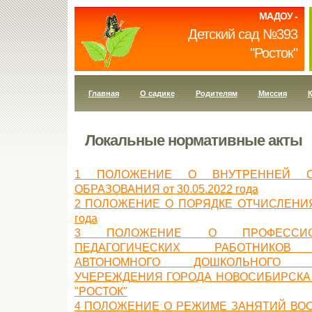
МАДОУ -
Детский сад №393
"Росток"
Главная
О садике
Родителям
Миссия
К
Локальные нормативные акты
1 ПОЛОЖЕНИЕ О ВНУТРЕННЕЙ С
ОБРАЗОВАНИЯ от 30.05.2022 года
2 ПОЛОЖЕНИЕ О ПОРЯДКЕ ОТЧИСЛЕНИЯ Д
года
3 ПОЛОЖЕНИЕ О ПРОФЕССИО
ПЕДАГОГИЧЕСКИХ РАБОТНИКОВ 
АВТОНОМНОГО ДОШКОЛЬНОГО ОБ
УЧЕРЕЖДЕНИЯ ГОРОДА НОВОСИБИРСКА 
"РОСТОК"
4 ПОЛОЖЕНИЕ О РЕЖИМЕ ЗАНЯТИЙ ВО